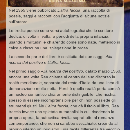
Nel 1965 viene pubblicato
L’altra faccia
, una raccolta di
poesie, saggi e racconti con l’aggiunta di alcune notizie
sull’autore.
Le tredici poesie sono versi autobiografici che lo scrittore
dedica, di volta in volta, a periodi della propria infanzia,
usando similitudini e chiarendo come sono nate, mettendo in
calce a ciascuna una ‘spiegazione’ in prosa.
La seconda parte del libro è costituita dai due saggi:
Alla
ricerca del positivo
e
L’altra faccia
.
Nel primo saggio
Alla ricerca del positivo
, datato marzo 1960,
ancora una volta Rea chiama al centro del suo discorso la
realtà meridionale, separata dal resto d’Italia da una linea di
demarcazione molto netta. Perché quella realtà porta con sé
un nucleo semantico chiaramente distinguibile, che rischia
spesso di essere incomprtensibile per chi non possiede gli
strumenti giusti. Ne
L’altra faccia
, che dà il titolo al libro, Rea
traccia invece una spietata autoanalisi in cui, rivedendo la
propria opera, fa autocritica rivolta soprattutto al romanzo
contemporaneo, che non si sarebbe svecchiato, creando al
proprio interno un ibridismo, una tacita tolleranza tra vecchio