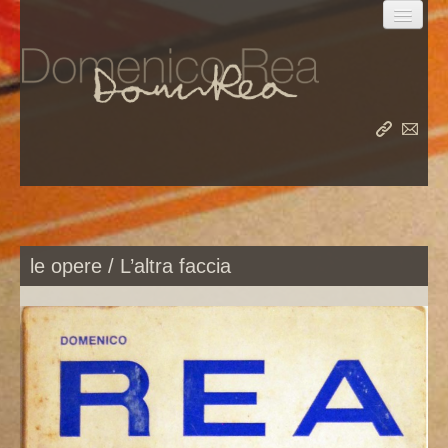
la vita
le opere
le opere / L’altra faccia
il meridiano
album
rea nel mondo
rea su rea