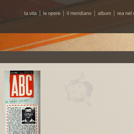
la vita
le opere
il meridiano
album
rea nel