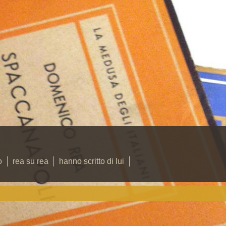
o
rea su rea
hanno scritto di lui