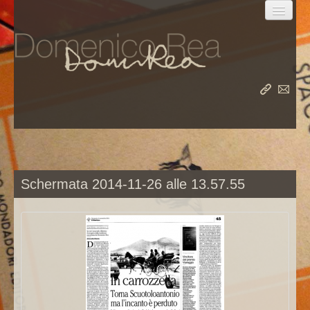
la vita
le opere
Schermata 2014-11-26 alle 13.57.55
il meridiano
album
rea nel mondo
rea su rea