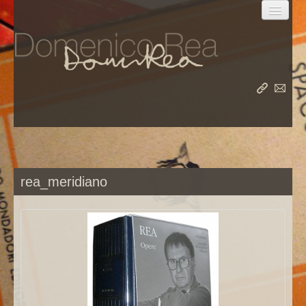
la vita
le opere
rea_meridiano
il meridiano
album
rea nel mondo
rea su rea