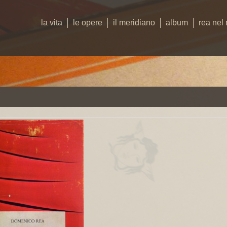
la vita
le opere
il meridiano
album
rea nel