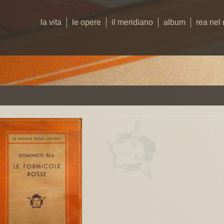
la vita
le opere
il meridiano
album
rea nel