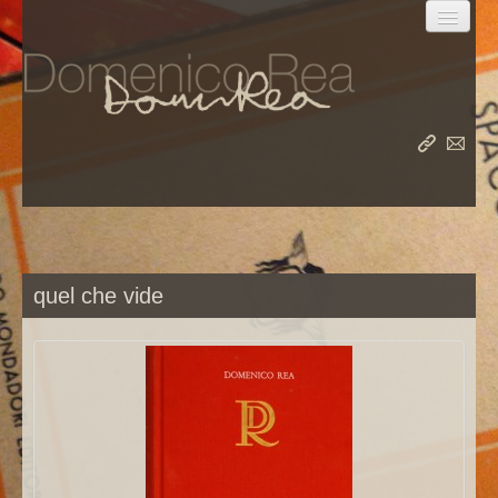
la vita
le opere
quel che vide
il meridiano
album
rea nel mondo
rea su rea