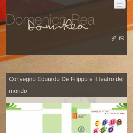
la vita
le opere
Convegno Eduardo De Filippo e il teatro del
il meridiano
mondo
album
rea nel mondo
rea su rea