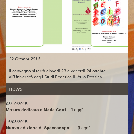
hanno scritto di lui
22 Ottobre 2014
Il convegno si terrà giovedì 23 e venerdì 24 ottobre
all’Università degli Studi Federico II, Aula Pessina.
news
08/10/2015
Mostra dedicata a Maria Corti...
[Leggi]
16/03/2015
Nuova edizione di Spaccanapoli ...
[Leggi]