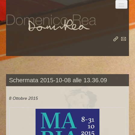
la vita
le opere
Schermata 2015-10-08 alle 13.36.09
il meridiano
8 Ottobre 2015
album
rea nel mondo
rea su rea