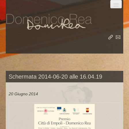
la vita
le opere
Schermata 2014-06-20 alle 16.04.19
il meridiano
20 Giugno 2014
album
rea nel mondo
rea su rea